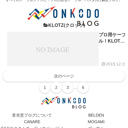
KLOTZ(クロッツ)
プロ用ケーブ
ル！KLOTZ
クロッツ
AC110SW サ
イレントプラ
2019.12.19
グ付き
ギターシール
次のページ
ド
NEUTRIK/LS
1
2
3
…
6
音光堂ブログについて
BELDEN
CANARE
MOGAMI