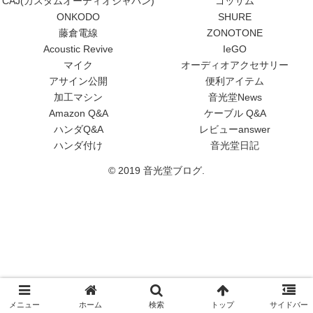
CAJ(カスタムオーディオジャパン)
ゴッサム
ONKODO
SHURE
藤倉電線
ZONOTONE
Acoustic Revive
IeGO
マイク
オーディオアクセサリー
アサイン公開
便利アイテム
加工マシン
音光堂News
Amazon Q&A
ケーブル Q&A
ハンダQ&A
レビューanswer
ハンダ付け
音光堂日記
© 2019 音光堂ブログ.
メニュー
ホーム
検索
トップ
サイドバー