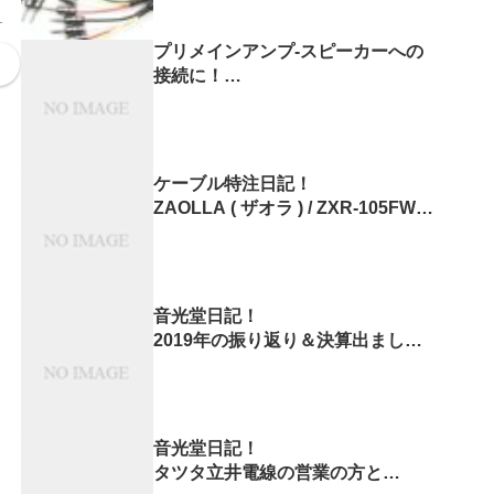
ッ
1
プリメインアンプ-スピーカーへの
接続に！
ZONOTONE 1200Qや5500α
スピーカーケーブルの結線方法！
ケーブル特注日記！
ZAOLLA ( ザオラ ) / ZXR-105FWH
を
XLRマイクケーブルに変更しまし
た！
音光堂日記！
2019年の振り返り＆決算出まし
た。
音光堂日記！
タツタ立井電線の営業の方と