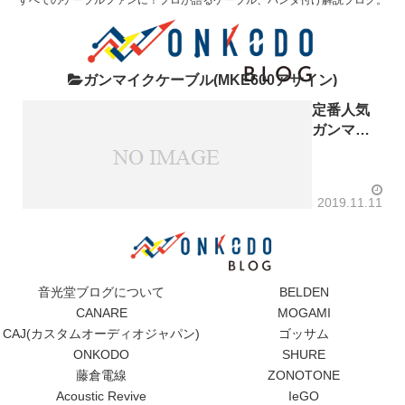
ガンマイクケーブル(MKE600アサイン)
定番人気
ガンマイ
ク！
ゼンハイ
ザー
2019.11.11
MKE600
用ケーブ
ル
MOGAMI
モガミ
音光堂ブログについて
BELDEN
2893
CANARE
MOGAMI
ステレオ
CAJ(カスタムオーディオジャパン)
ゴッサム
ガンマイ
ONKODO
SHURE
ク→ビデ
藤倉電線
ZONOTONE
オカメラ
Acoustic Revive
IeGO