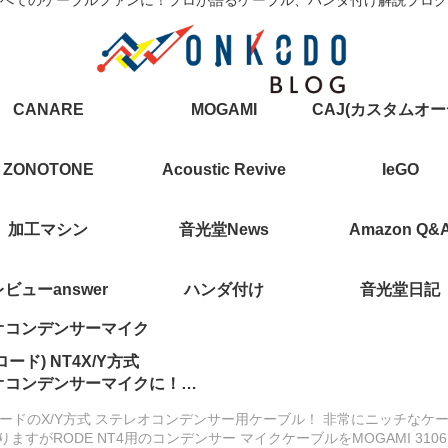
CANARE
MOGAMI
ZONOTONE
Acoustic Revive
IeGO
加工マシン
音光堂News
Amazon Q&
レビューanswer
ハンダ付け
音光堂日記
オコンデンサーマイク
ロード) NT4X/Y方式
オコンデンサーマイクに！
I モガミ 3106 X/Yステレオ型
 ロードのX/Y方式 ステレオコンデンサー用ケーブル！ 非常にニッチなケ
メラ用ケーブル (NT4専用)
ますがRODE NT4用のコンデンサー マイクケーブルをMOGAMI 3106