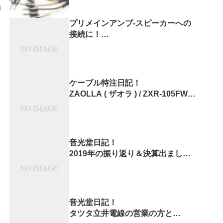
8
プリメインアンプ-スピーカーへの
接続に！
ZONOTONE 1200Qや5500α
スピーカーケーブルの結線方法！
ケーブル特注日記！
ZAOLLA ( ザオラ ) / ZXR-105FWH
を
XLRマイクケーブルに変更しまし
た！
音光堂日記！
2019年の振り返り＆決算出まし
た。
音光堂日記！
タツタ立井電線の営業の方と