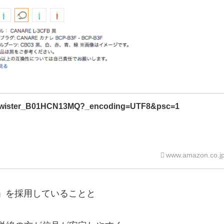
f=twister_B01HCN13MQ?_encoding=UTF8&psc=1
www.amazon.co.j
ルド」を採用していることと