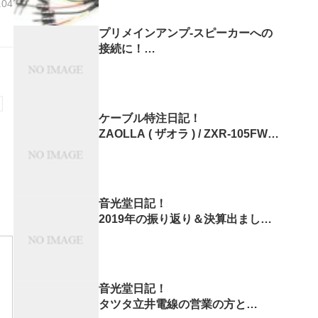
.04
プリメインアンプ-スピーカーへの
接続に！
ZONOTONE 1200Qや5500α
スピーカーケーブルの結線方法！
ケーブル特注日記！
ZAOLLA ( ザオラ ) / ZXR-105FWH
を
XLRマイクケーブルに変更しまし
た！
音光堂日記！
2019年の振り返り＆決算出まし
た。
音光堂日記！
タツタ立井電線の営業の方と