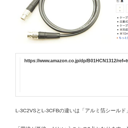
https://www.amazon.co.jp/dp/B01HCN1312/re
L-3C2VSとL-3CFBの違いは「アルミ箔シー