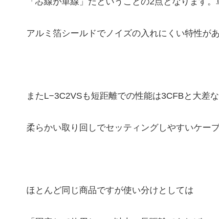
「芯線が単線」だということの2点となります。
アルミ箔シールドでノイズの入れにくい特性が
またL−3C2VSも短距離での性能は3CFBと大
柔らかい取り回しでセッティングしやすいケー
ほとんど同じ商品ですが使い分けとしては