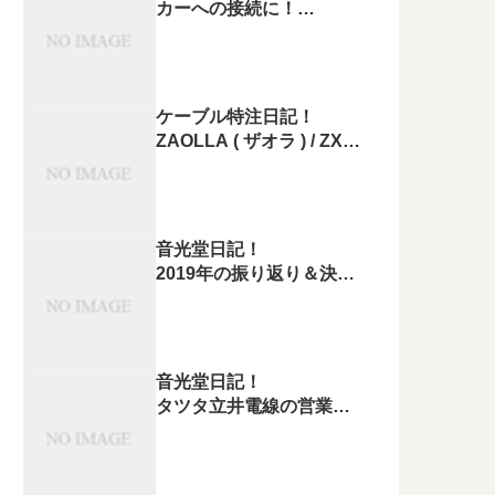
カーへの接続に！
ZONOTONE 1200Qや
5500α
スピーカーケーブルの結
線方法！
ケーブル特注日記！
ZAOLLA ( ザオラ ) / ZXR-
105FWH を
XLRマイクケーブルに変
更しました！
音光堂日記！
2019年の振り返り＆決算
出ました。
音光堂日記！
タツタ立井電線の営業の
方と
リアリズムオーディオの
池田さんに