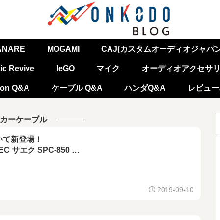
ANARE
MOGAMI
CAJ(カスタムオーディオジャパン
ic Revive
IeGO
マイク
オーディオアクセサ
on Q&A
ケーブル Q&A
ハンダQ&A
レビューa
カーケーブル
いて新登場！
EC サエク SPC-850
C-Triple C導体] 2本ペア
リリウム銅製 金メッキ
ナナプラグ付 スピーカーケーブル
2019-09-10