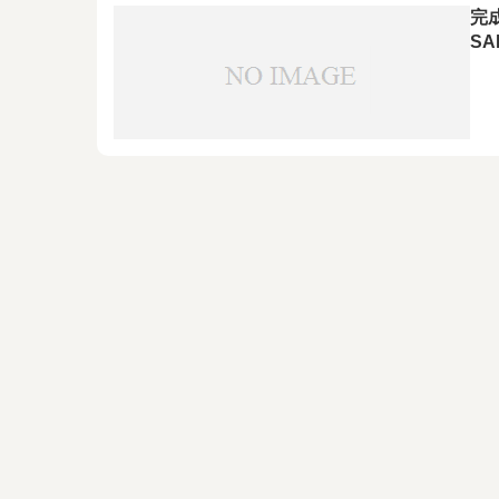
完
SA
2
バ