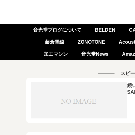
音光堂ブログについて
BELDEN
C
藤倉電線
ZONOTONE
Acoust
加工マシン
音光堂News
Amaz
スピー
続
SA
[P
ベ
バ