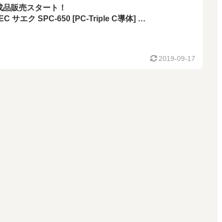
成品販売スタート！
EC サエク SPC-650 [PC-Triple C導体]
本ペア ベリリウム銅製 金メッキ
ナナプラグ付 スピーカーケーブル！
2019-09-17