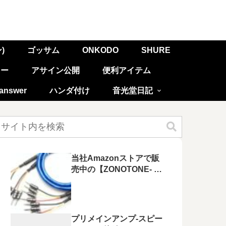
)
ゴッサム
ONKODO
SHURE
リー
アサイン公開
便利アイテム
nswer
ハンダ付け
音光堂日記
当社Amazonストアで販
売中の【ZONOTONE- ゾ
ノトーン -】スピーカーケ
ーブルをまとめてご紹介
します！
プリメインアンプ-スピー