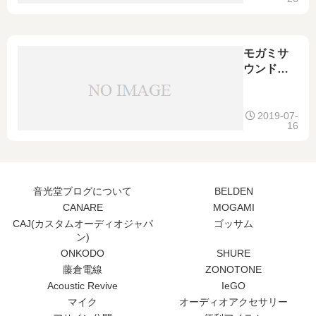
Snake
2chマルチ
マイクケ
ーブル！
モガミサ
ウンドを
マルチチ
ャンネル
で！
2019-07-
16
Mogami
モガミ
2931
Snake
音光堂ブログについて
BELDEN
4chマルチ
CANARE
MOGAMI
マイクケ
CAJ(カスタムオーディオジャパ
ゴッサム
ーブル！
ン)
ONKODO
SHURE
藤倉電線
ZONOTONE
Acoustic Revive
IeGO
マイク
オーディオアクセサリー