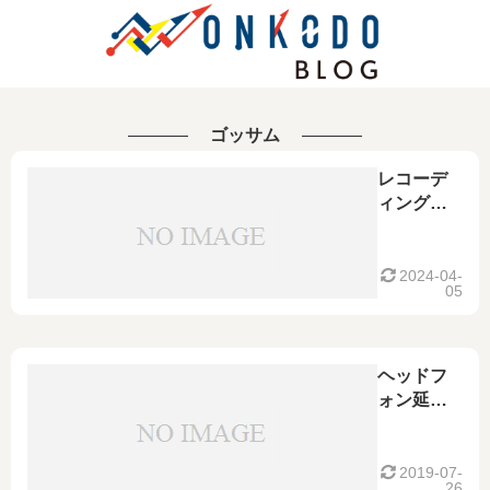
ゴッサム
レコーデ
ィングク
オリテ
ィ！
GOTHAM
2024-04-
05
ゴッサム
GAC-2
PUR
2本ペア
ヘッドフ
RCAケー
ォン延長
ブル！
用に！
GOTHAM
ゴッサム
2019-07-
26