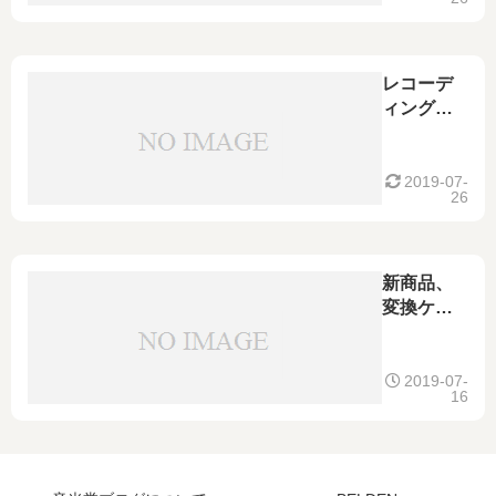
GAC-3
ヘッドフ
ォン延長
ケーブル
レコーデ
(3.5mm ス
ィング、
テレオフ
オーディ
ォンメ
オ用途
ス-6.3mm
に！
2019-07-
26
ステレオ
GOTHAM
フォン)
ゴッサム
GAC-2111
XLR(オ
新商品、
ス)-
変換ケー
TRS(ステ
ブル！
レオフォ
GOTHAM
ン)
ゴッサム
2019-07-
16
2本ペア 変
GAC-3
換ケーブ
3.5mmス
ル！
テレオミ
ニフォ