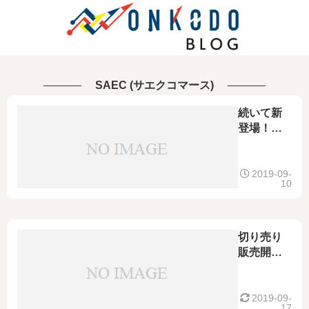
SAEC (サエクコマース)
続いて新
登場！
SAEC サ
エク SPC-
850
2019-09-
10
[PC-Triple
C導体] 2本
ペア
ベリリウ
切り売り
ム銅製 金
販売開
メッキ
始！
バナナプ
SAEC PC
ラグ付 ス
Triple C導
2019-09-
17