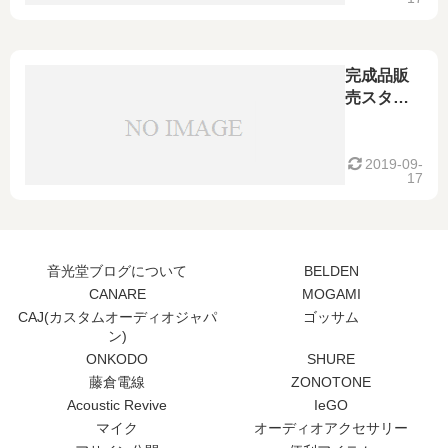
ピーカー
体
ケーブル
スピーカ
ーケーブ
ル m/切り
完成品販
売り
売スター
SPC-
ト！
850/SPC-
SAEC サ
650
エク SPC-
2019-09-
17
650 [PC-
Triple C導
体]
2本ペア ベ
音光堂ブログについて
BELDEN
リリウム
CANARE
MOGAMI
銅製 金メ
CAJ(カスタムオーディオジャパ
ゴッサム
ッキ
ン)
バナナプ
ONKODO
SHURE
ラグ付 ス
藤倉電線
ZONOTONE
ピーカー
Acoustic Revive
IeGO
ケーブ
ル！
マイク
オーディオアクセサリー