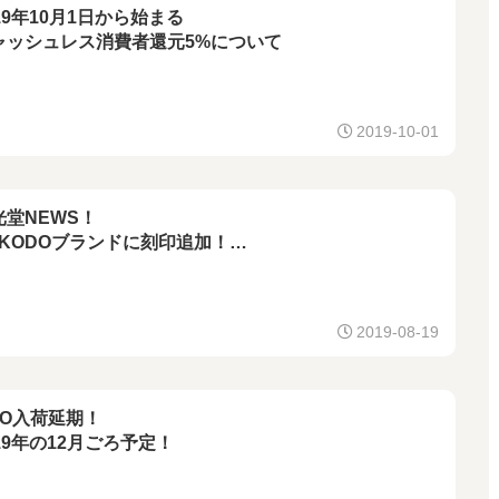
19年10月1日から始まる
ャッシュレス消費者還元5%について
2019-10-01
光堂NEWS！
NKODOブランドに刻印追加！
-1310G RCAプラグ!
3.5-303NG-L ステレオミニプラグ
2019-08-19
GO入荷延期！
19年の12月ごろ予定！