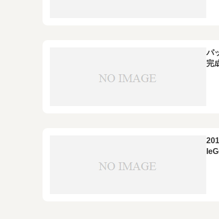
パ
完
20
Ie
2