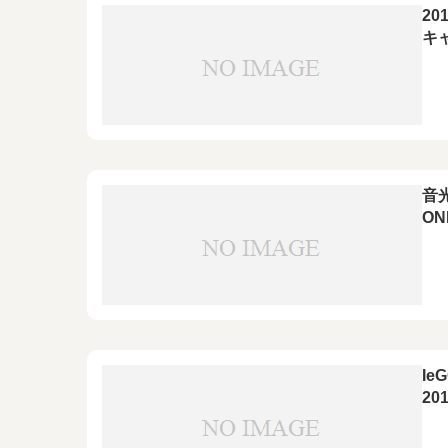
20
キ
音
O
RP
AP
Ie
20