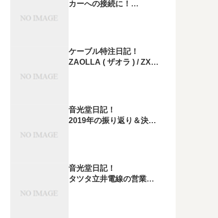
カーへの接続に！
ZONOTONE 1200Qや
5500α
スピーカーケーブルの結
線方法！
ケーブル特注日記！
ZAOLLA ( ザオラ ) / ZXR-
105FWH を
XLRマイクケーブルに変
更しました！
音光堂日記！
2019年の振り返り＆決算
出ました。
音光堂日記！
タツタ立井電線の営業の
方と
リアリズムオーディオの
池田さんに