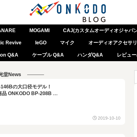
ANARE
MOGAMI
CAJ(カスタムオーディオジャパン
ic Revive
IeGO
マイク
オーディオアクセサ
on Q&A
ケーブル Q&A
ハンダQ&A
レビューa
光堂News
-146Bの大口径モデル！
品 ONKODO BP-208B
塗装、非メッキ BFA型
ナナプラグ (リン青銅製) 発売開始！
2019-10-10