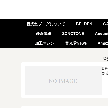
音光堂ブログについて
BELDEN
C
藤倉電線
ZONOTONE
Acoust
加工マシン
音光堂News
Amaz
音
BP
新商
無
バ