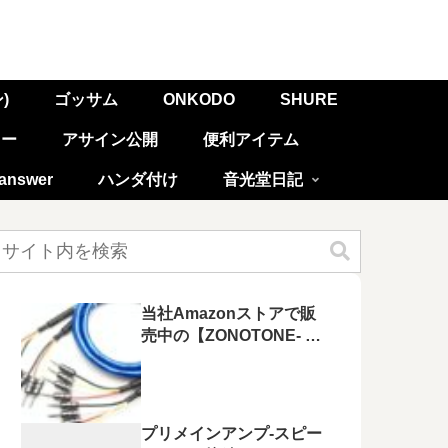
)
ゴッサム
ONKODO
SHURE
リー
アサイン公開
便利アイテム
nswer
ハンダ付け
音光堂日記
当社Amazonストアで販
売中の【ZONOTONE- ゾ
ノトーン -】スピーカーケ
ーブルをまとめてご紹介
します！
プリメインアンプ-スピー