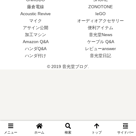
藤倉電線
ZONOTONE
Acoustic Revive
IeGO
マイク
オーディオアクセサリー
アサイン公開
便利アイテム
加工マシン
音光堂News
Amazon Q&A
ケーブル Q&A
ハンダQ&A
レビューanswer
ハンダ付け
音光堂日記
© 2019 音光堂ブログ.
メニュー
ホーム
検索
トップ
サイドバー