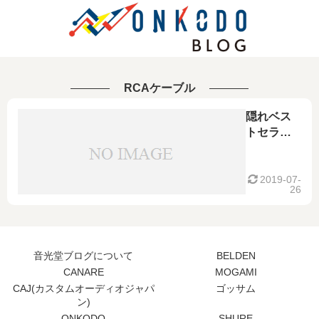
RCAケーブル
隠れベス
トセラ
ー！？
CANARE
カナレ
2019-07-
26
L-4E6S 赤
白ライン
2本ペア
RCAケー
音光堂ブログについて
BELDEN
ブル！
CANARE
MOGAMI
CAJ(カスタムオーディオジャパ
ゴッサム
ン)
ONKODO
SHURE