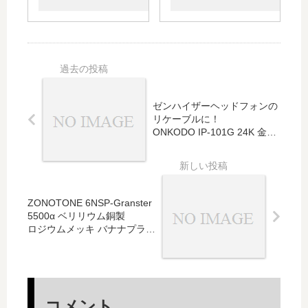
ル 2本セッ
ロジウムメ
Gran
ト
ッキ バナナ
2200
プラグ付
導体 
スピーカー
本 1
ケーブル 2
スピ
本セット！
ジャ
ケー
ゼンハイザーヘッドフォンの
リケーブルに！
ONKODO IP-101G 24K 金メ
ッキ
ゼンハイザー用 モジュラープ
ラグ
黒赤 2個セット！
ZONOTONE 6NSP-Granster
5500α ベリリウム銅製
ロジウムメッキ バナナプラグ
付
スピーカーケーブル 2本セッ
ト！
コメント