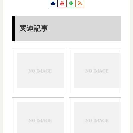
関連記事
アマゾン切
音光
り売りで人
記！
気！
ZON
ZONOTONE
の代
6NSP-1500
ース
Meister
来社
ベリリウム
した
銅製 ロジウ
ZONOTONE
よう
ムメッキ
6NSP-
場！
バナナプラ
Granster
ZON
グ付 スピー
5500α ベリ
ゾノ
カーケーブ
リウム銅製
6NSP